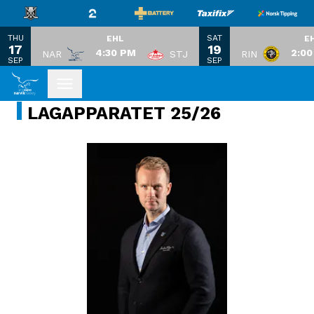
THU
SAT
EHL
E
17
19
4:30 PM
2:0
NAR
STJ
RIN
SEP
SEP
LAGAPPARATET 25/26