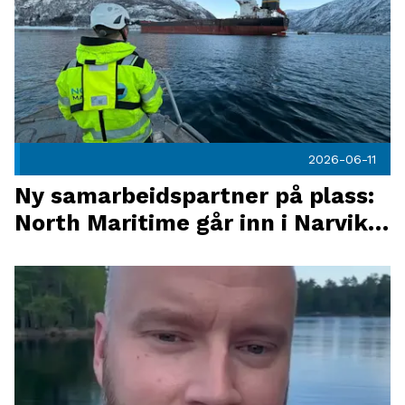
2026-06-11
Ny samarbeidspartner på plass:
North Maritime går inn i Narvik
ishockeyklubb
Han var med på å skape et av Narvik ishockeyklubbs største 