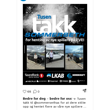
Del Instagram-i
68
0
𝗕𝗲𝗱𝗿𝗲 𝗳𝗼𝗿 𝗱𝗲𝗴 – 𝗯𝗲𝗱𝗿𝗲 𝗳𝗼𝗿 𝗼𝘀𝘀! 🤜 Tusen
takk til @sommersethas for at dere stilte
opp og hentet flere av våre nye spillere på