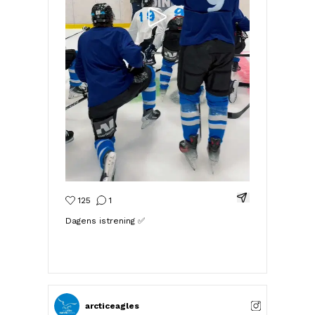
Del Instagram-i
125
1
Dagens istrening ✅
arcticeagles