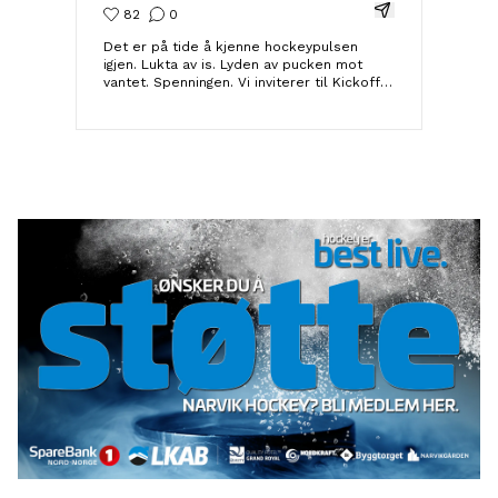
Del Instagram-i
82
0
Det er på tide å kjenne hockeypulsen
igjen. Lukta av is. Lyden av pucken mot
vantet. Spenningen. Vi inviterer til Kickoff
lørdag 8. august. Bli kjent med laget, hør
hva som venter i sesongen som kommer
og bli med når vi fyrer opp hockeyfeberen
før alvoret starter. 👾 Kahoot på
storskjermen med premie 🎥 Presentation
av årets tropp 💥 Hvem skyter hardest på
A-laget? 💨 Hvem er raskest 1 runde på
isen? 🏒 Skuddrampe for publikum 🗣️ Møt
spillerne, få autografer 🫵 Guidet tur i a-
lagsgarderobene for barn 🦅 Intervjuer
med GM, Head Coach og spillere før
sesongen 🤩 Oppvisningskamp ☕ Klubbens
U18-lag stiller med kafe