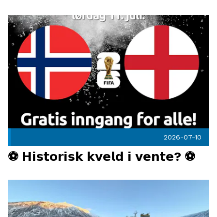
2026/27
⚽ 𝗛𝗶𝘀𝘁𝗼𝗿𝗶𝘀𝗸 𝗸𝘃𝗲𝗹𝗱 𝗶 𝘃𝗲𝗻𝘁𝗲? ⚽ Publisert 2026-07-10
2026-07-10
⚽ 𝗛𝗶𝘀𝘁𝗼𝗿𝗶𝘀𝗸 𝗸𝘃𝗲𝗹𝗱 𝗶 𝘃𝗲𝗻𝘁𝗲? ⚽
Ny samarbeidspartner på plass: North Maritime går inn i Nar