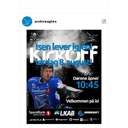
EVE! 👏 👉 Slike bidrag gjør en stor
forskjell og viser hvor viktig det er å ha
gode samarbeidspartnere. Vi setter stor
pris på hjelpen og engasjementet, det gjør
logistikken litt enklere og hverdagen litt
arcticeagles
𝗯𝗲𝗱𝗿𝗲 𝗳𝗼𝗿 𝗼𝘀𝘀. 💙 Takk for at dere er med
på laget!