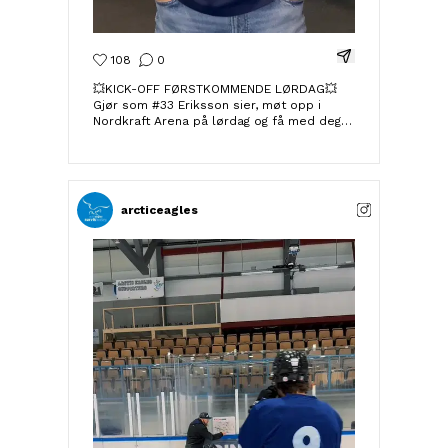
Del Instagram-i
108
0
💥KICK-OFF FØRSTKOMMENDE LØRDAG💥
Gjør som #33 Eriksson sier, møt opp i
Nordkraft Arena på lørdag og få med deg
sesongens første happening!💪🏼 Dørene
åpner 10:45, vi sees der!💥 Be there. Basta.
arcticeagles